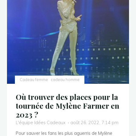
maillots
de
Ligue
2
saison
2022-
2023"
Cadeau femme
cadeau homme
Où trouver des places pour la
tournée de Mylène Farmer en
2023 ?
L'équipe Idées Cadeaux
août 26, 2022, 7:14 pm
Pour sauver les fans les plus aguerris de Mylène