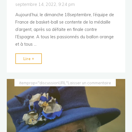
septembre 14, 2022, 9:24 pm
Aujourd’hui, le dimanche 18septembre, l’équipe de
France de basket-ball se contente de la médaille
d’argent, après sa défaite en finale contre
l’Espagne. A tous les passionnés du ballon orange
et à tous …
"EuroBasket
Lire +
2022:
Top
maillots,
itemprop="discussionURL"
Laisser un commentaire
t-
shirts
et
accessoires
pour
soutenir
les