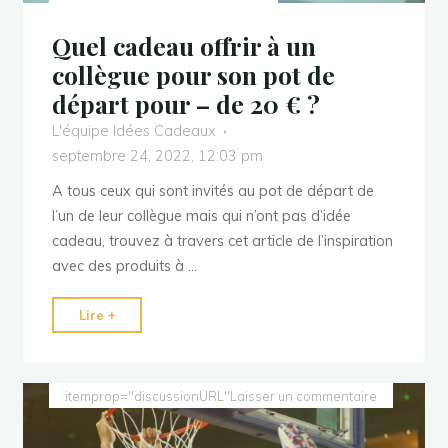
Quel cadeau offrir à un
collègue pour son pot de
départ pour – de 20 € ?
L'équipe Idées Cadeaux
septembre 24, 2022, 12:03 pm
A tous ceux qui sont invités au pot de départ de
l’un de leur collègue mais qui n’ont pas d’idée
cadeau, trouvez à travers cet article de l’inspiration
avec des produits à …
"Quel
Lire +
cadeau
offrir
à
itemprop="discussionURL"
Laisser un commentaire
un
collègue