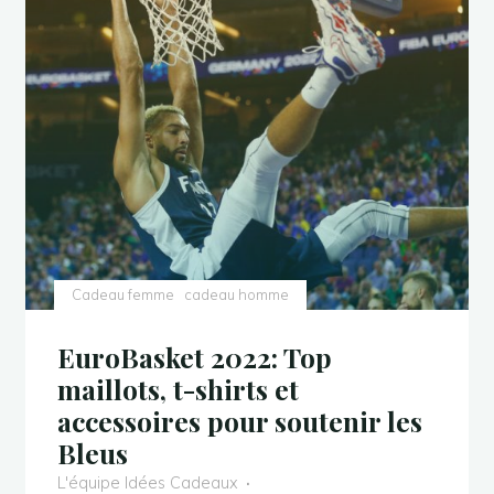
pour
son
pot
de
départ
pour
–
de
20
€
?"
Cadeau femme
cadeau homme
EuroBasket 2022: Top
maillots, t-shirts et
accessoires pour soutenir les
Bleus
L'équipe Idées Cadeaux