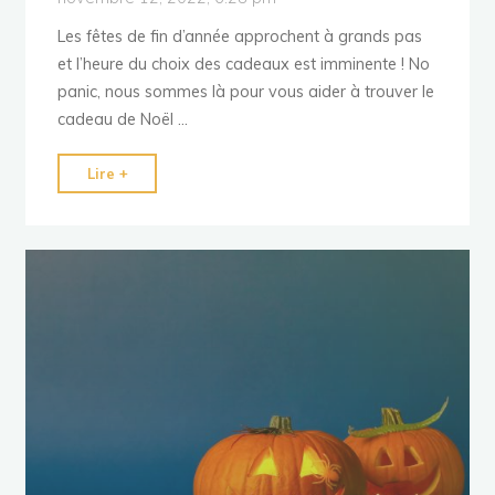
Les fêtes de fin d’année approchent à grands pas
et l’heure du choix des cadeaux est imminente ! No
panic, nous sommes là pour vous aider à trouver le
cadeau de Noël …
"Les
Lire +
meilleures
idées
de
cadeaux
de
Noël
pour
homme"