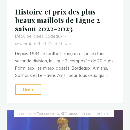
Histoire et prix des plus
beaux maillots de Ligue 2
saison 2022-2023
L'équipe Idées Cadeaux
septembre 4, 2022, 3:46 pm
Depuis 1934, le football français dispose d’une
seconde division, la Ligue 2, composée de 20 clubs.
Parmi eux, les mieux classés, Bordeaux, Amiens,
Sochaux et Le Havre. Ainsi, pour tous ceux qui …
"Histoire
Lire +
et
prix
des
itemprop="discussionURL"
Laisser un commentaire
plus
beaux