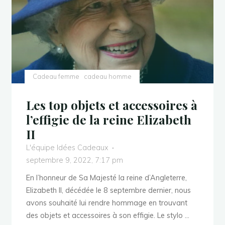
Bleus"
Cadeau femme
cadeau homme
Les top objets et accessoires à
l’effigie de la reine Elizabeth
II
L'équipe Idées Cadeaux
septembre 9, 2022, 7:17 pm
En l’honneur de Sa Majesté la reine d’Angleterre,
Elizabeth II, décédée le 8 septembre dernier, nous
avons souhaité lui rendre hommage en trouvant
des objets et accessoires à son effigie. Le stylo …