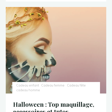
belles
citrouilles
décoratives
pour
Halloween"
Cadeau enfant
Cadeau femme
Cadeau fête
cadeau homme
Halloween : Top maquillage,
accessoires et tutos