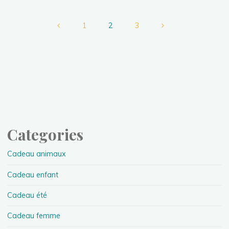
à
un
1
2
3
enfant
Pagination
en
primaire
des
pour
la
publications
rentrée
2022
?"
Categories
Cadeau animaux
Cadeau enfant
Cadeau été
Cadeau femme