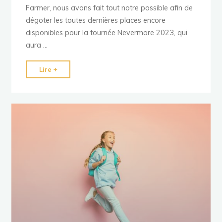
Farmer, nous avons fait tout notre possible afin de
dégoter les toutes dernières places encore
disponibles pour la tournée Nevermore 2023, qui
aura …
"Où
Lire +
trouver
des
places
pour
la
tournée
de
Mylène
Farmer
en
2023
?"