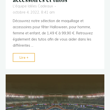
L'équipe Idées Cadeaux
octobre 4, 2022, 8:41 am
Découvrez notre sélection de maquillage et
accessoires pour fêter Halloween, pour homme,
femme et enfant, de 1,49 € à 99,90 €. Retrouvez
également des tutos afin de vous aider dans les
différentes …
"Halloween
Lire +
:
Top
maquillage,
accessoires
et
tutos"