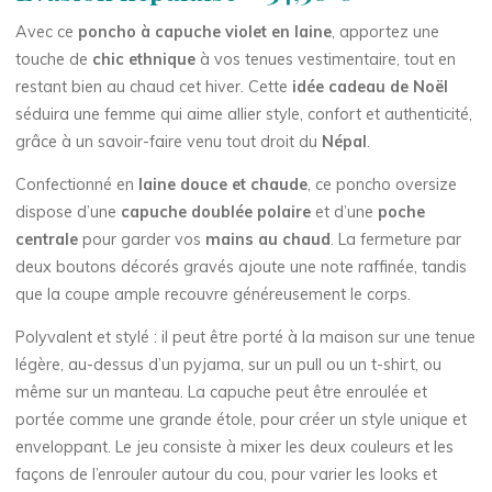
Avec ce
poncho à capuche violet en laine
, apportez une
touche de
chic ethnique
à vos tenues vestimentaire, tout en
restant bien au chaud cet hiver. Cette
idée cadeau de Noël
séduira une femme qui aime allier style, confort et authenticité,
grâce à un savoir-faire venu tout droit du
Népal
.
Confectionné en
laine douce et chaude
, ce poncho oversize
dispose d’une
capuche doublée polaire
et d’une
poche
centrale
pour garder vos
mains au chaud
. La fermeture par
deux boutons décorés gravés ajoute une note raffinée, tandis
que la coupe ample recouvre généreusement le corps.
Polyvalent et stylé : il peut être porté à la maison sur une tenue
légère, au-dessus d’un pyjama, sur un pull ou un t-shirt, ou
même sur un manteau. La capuche peut être enroulée et
portée comme une grande étole, pour créer un style unique et
enveloppant. Le jeu consiste à mixer les deux couleurs et les
façons de l’enrouler autour du cou, pour varier les looks et