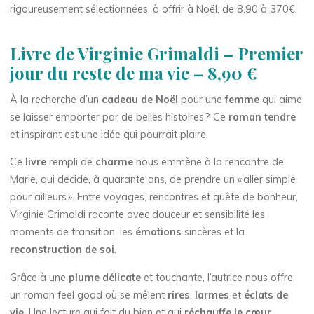
rigoureusement sélectionnées, à offrir à Noël, de 8,90 à 370€.
Livre de Virginie Grimaldi – Premier
jour du reste de ma vie – 8,90 €
À la recherche d’un
cadeau de Noël
pour une
femme
qui aime
se laisser emporter par de belles histoires ? Ce
roman tendre
et inspirant est une idée qui pourrait plaire.
Ce
livre
rempli de
charme
nous emmène à la rencontre de
Marie, qui décide, à quarante ans, de prendre un « aller simple
pour ailleurs ». Entre voyages, rencontres et quête de bonheur,
Virginie Grimaldi raconte avec douceur et sensibilité les
moments de transition, les
émotions
sincères et la
reconstruction de soi
.
Grâce à une
plume délicate
et touchante, l’autrice nous offre
un roman feel good où se mêlent
rires
,
larmes
et
éclats de
vie
. Une lecture qui fait du bien et qui
réchauffe le cœur
,